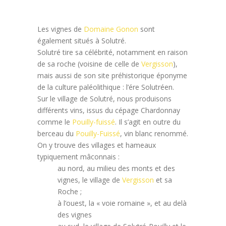
Les vignes de
Domaine Gonon
sont
également situés à Solutré.
Solutré tire sa célébrité, notamment en raison
de sa roche (voisine de celle de
Vergisson
),
mais aussi de son site préhistorique éponyme
de la culture paléolithique : l’ére Solutréen.
Sur le village de Solutré, nous produisons
différents vins, issus du cépage Chardonnay
comme le
Pouilly-fuissé
. Il s’agit en outre du
berceau du
Pouilly-Fuissé
, vin blanc renommé.
On y trouve des villages et hameaux
typiquement mâconnais :
au nord, au milieu des monts et des
vignes, le village de
Vergisson
et sa
Roche ;
à l’ouest, la « voie romaine », et au delà
des vignes