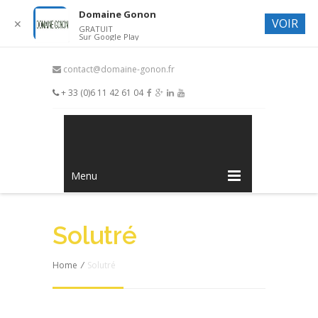
Domaine Gonon
VOIR
✕
GRATUIT
Sur Google Play
contact@domaine-gonon.fr
+ 33 (0)6 11 42 61 04
Menu
Solutré
Home
/
Solutré